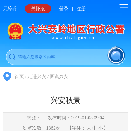
无障碍
|
关怀版
|
登录
|
注册
首页
/
走进兴安
/
图说兴安
兴安秋景
来源：
发布时间：2019-01-08 09:04
浏览次数：
1362
次
【字体：
大
中
小
】