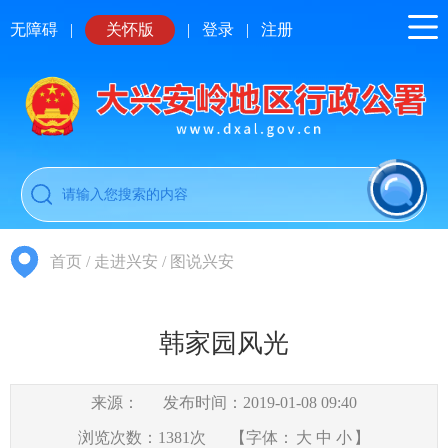
无障碍
|
关怀版
|
登录
|
注册
首页
/
走进兴安
/
图说兴安
韩家园风光
来源：
发布时间：2019-01-08 09:40
浏览次数：
1381
次
【字体：
大
中
小
】