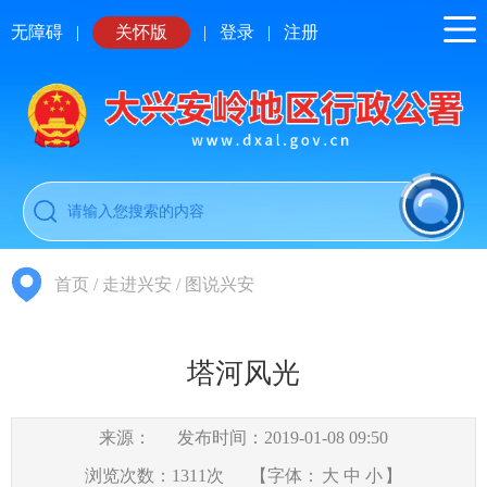
无障碍
|
关怀版
|
登录
|
注册
首页
/
走进兴安
/
图说兴安
塔河风光
来源：
发布时间：2019-01-08 09:50
浏览次数：
1311
次
【字体：
大
中
小
】