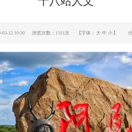
十八站人文
3-12 10:30
浏览次数：
1311
次
【字体：
大
中
小
】