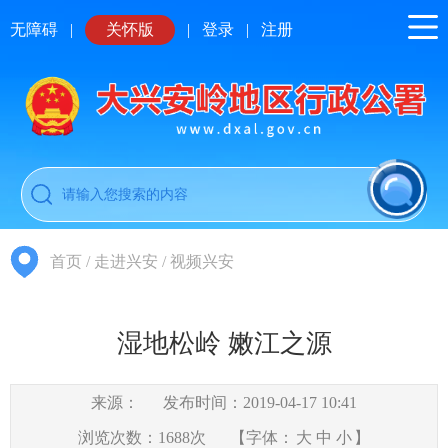
无障碍
|
关怀版
|
登录
|
注册
首页
/
走进兴安
/
视频兴安
湿地松岭 嫩江之源
来源：
发布时间：2019-04-17 10:41
浏览次数：
1688
次
【字体：
大
中
小
】