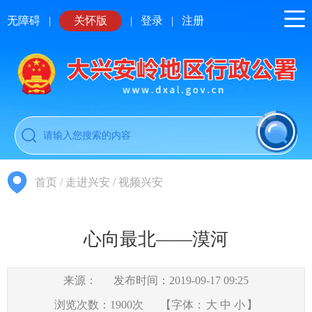
无障碍
|
关怀版
|
登录
|
注册
首页
/
走进兴安
/
视频兴安
心向最北——漠河
来源：
发布时间：2019-09-17 09:25
浏览次数：
1900
次
【字体：
大
中
小
】