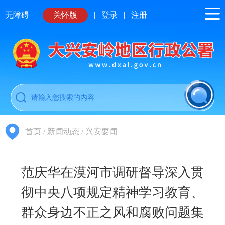
无障碍
|
关怀版
|
登录
|
注册
首页
/
新闻动态
/
兴安要闻
范庆华在漠河市调研督导深入贯
彻中央八项规定精神学习教育、
群众身边不正之风和腐败问题集