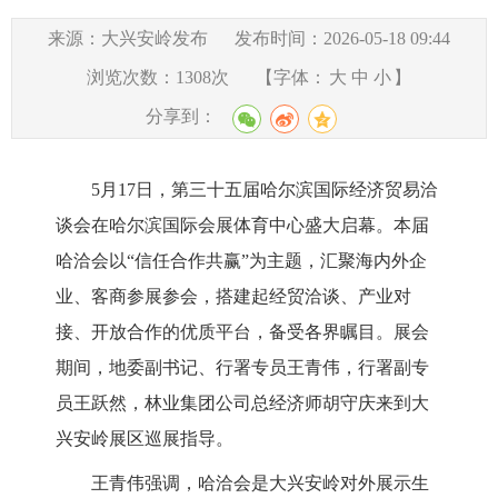
来源：大兴安岭发布
发布时间：2026-05-18 09:44
浏览次数：
1308
次
【字体：
大
中
小
】
分享到：
5
月
17
日，第三十五届哈尔滨国际经济贸易洽
谈会在哈尔滨国际会展体育中心盛大启幕。本届
哈洽会
以“信任合作共赢”为主题，汇聚海内外企
业、客商参展参会，搭建起经贸洽谈、产业对
接、开放合作的优质平台，备受各界瞩目。展会
期间，地委副书记、
行署专员
王青伟，行署副专
员王跃然，林业集团公司总经济师胡守庆来到大
兴安岭展区巡展指导。
王青伟强调，哈洽会是大兴安岭对外展示生