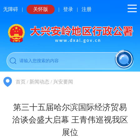
无障碍
|
关怀版
|
登录
|
注册
首页
/
新闻动态
/
兴安要闻
第三十五届哈尔滨国际经济贸易
洽谈会盛大启幕 王青伟巡视我区
展位