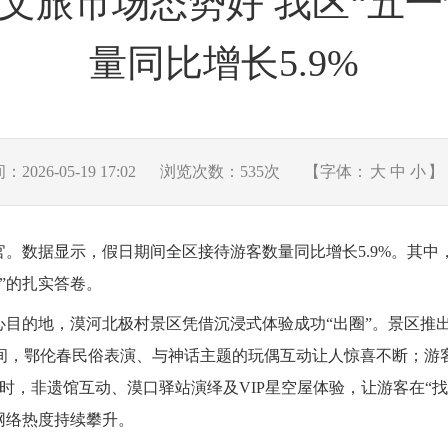
文旅市场态势好 我区“五
量同比增长5.9%
026-05-19 17:02
浏览次数：
535
次
【字体：
大
中
小
】
官。数据显示，假日期间全区接待游客数量同比增长5.9%。其
”的扎实答卷。
心目的地，漠河北极村景区凭借沉浸式体验成功“出圈”。景区推出
间，鄂伦春民俗表演、与神话主题的玩偶互动让人惊喜不断；游
时，非遗馆互动、漠口驿站演绎及VIP星空屋体验，让游客在“
网络热度持续攀升。