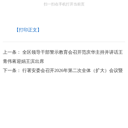
扫一扫在手机打开当前页
【打印正文】
上一条：
全区领导干部警示教育会召开范庆华主持并讲话王
青伟蒋迎娟王滨出席
下一条：
行署安委会召开2026年第二次全体（扩大）会议暨
安全生产治本攻坚三年行动推进会议王青伟出席并讲话
大兴安岭地区行政公署主办
大兴安岭地区行政公署办公室承办
政府网站标