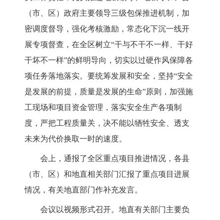
（市、区）政府主要领导三级包保推进机制，加
密调度督导
，
强化考核激励，常态化下沉一线开
展专项督查
，在全区
树立
“干与不干不一样、干好
干坏不一样”的鲜明导向
，切实以过硬作风保障各
项任务落地落实
。
要统筹发展和安全，坚持
“安全
是发展的前提，质量是发展的生命”原则，加强施
工现场和项目资金管理，落实安全生产各项制
度，严把工程质量关，决不能以牺牲安全、透支
未来为代价换取一时的速度。
会上，通报
了
全区重点项目推进情况，各县
（市、区）和地直相关部门汇报
了
重点项目进展
情况，
有
关地直部门
作
补充发言。
会议以视频形式召开。地直有关部门主要负