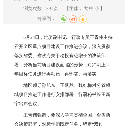
浏览次数：
897
次
【字体：
大
中
小
】
分享到：
6月2
4
日，
地委副书记、
行署专员
王青伟主持
召开
全区重点项目建设工作推进会议
，
深入贯彻
落实省委、省政府关于稳投资稳增长的决策部
署，分析当前项目建设面临的形势，对冲刺上半
年目标任务进行再动员、再部署、再落实。
地区领导孙旭东、王跃然、魏红梅对分管领
域项目推进工作进行安排部署，行署秘书长王新
宇出席会议。
王青伟
强调
，
要深入学习贯彻全国、全省
两
会决策部署，对标年初既定任务，锚定“双过