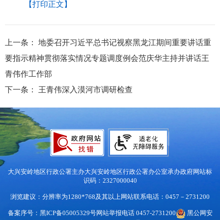
【打印正文】
上一条：
地委召开习近平总书记视察黑龙江期间重要讲话重
要指示精神贯彻落实情况专题调度例会范庆华主持并讲话王
青伟作工作部
下一条：
王青伟深入漠河市调研检查
大兴安岭地区行政公署主办
大兴安岭地区行政公署办公室承办
政府网站标
识码：2327000040
浏览建议：分辨率为1280*768及其以上
网站联系电话：0457－2731200
备案序号：黑ICP备05005329号
网站举报电话 0457-2731200
黑公网安