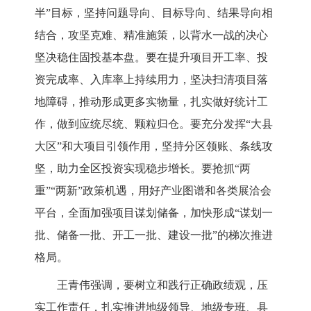
半”目标，坚持问题导向、目标导向、结果导向相
结合，攻坚克难、精准施策，
以背水一战的决心
坚决
稳住固投基本盘。要在
提升项目开工率、投
资完成率、入库率上持续用力，坚决扫清项目落
地障碍，推动形成更多实物量，扎实做好统计工
作，做到应统尽统、颗粒归仓。要充分发挥
“大县
大区”和大项目引领作用，坚持分区领账、条线攻
坚，助力全区投资实现稳步增长。要抢抓
“两
重”“
两新
”政策机遇，用好产业图谱和各类展洽会
平台，
全面加强项目谋划储备，加快
形成
“谋划一
批、储备一批、开工一批、建设一批”的梯次推进
格局。
王青伟强调，要树立和践行正确政绩观，压
实工作责任，
扎实推进地级领导、地级专班、县