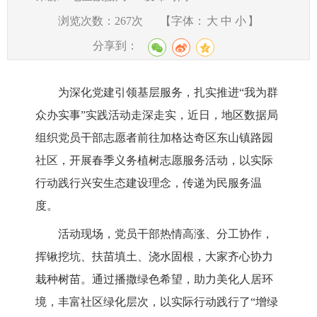
浏览次数：
267
次
【字体：
大
中
小
】
分享到：
为深化党建引领基层服务，扎实推进
“我为群
众办实事”实践活动走深走实，近日，地区数据局
组织党员干部志愿者前往加格达奇区东山镇路园
社区，开展春季义务植树志愿服务活动，以实际
行动践行兴安生态建设理念，传递为民服务温
度。
活动现场，党员干部热情高涨、分工协作，
挥锹挖坑、扶苗填土、浇水固根，大家齐心协力
栽种树苗。通过播撒绿色希望，助力美化人居环
境，丰富社区绿化层次，以实际行动践行了
“增绿