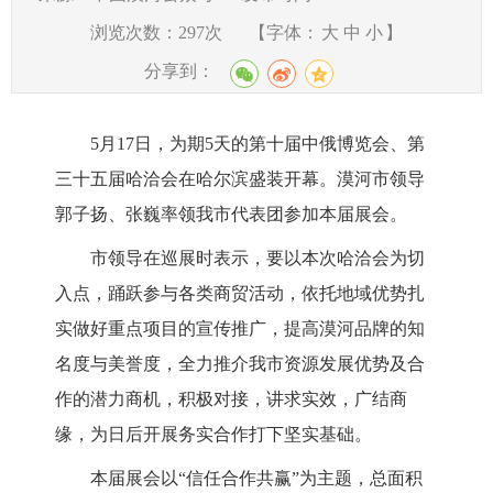
浏览次数：
297
次
【字体：
大
中
小
】
分享到：
5月17日，为期5天的第十届中俄博览会、第
三十五届哈洽会在哈尔滨盛装开幕。漠河市领导
郭子扬、张巍率领我市代表团参加本届展会。
市领导在巡展时表示，要以本次哈洽会为切
入点，踊跃参与各类商贸活动，依托地域优势扎
实做好重点项目的宣传推广，提高漠河品牌的知
名度与美誉度，全力推介我市资源发展优势及合
作的潜力商机，积极对接，讲求实效，广结商
缘，为日后开展务实合作打下坚实基础。
本届展会以“信任合作共赢”为主题，总面积