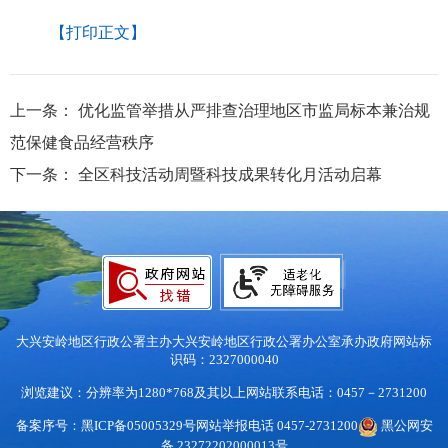
【打印正文】
上一条：
优化监管举措从严排查治理地区市监局标本兼治规
范保健食品经营秩序
下一条：
全区科技活动周暨科技成果转化月活动启幕
大兴安岭地区行政公署主办
大兴安岭地区行政公署办公室承办
政府网站标
识码：2327000040
浏览建议：分辨率为1280*768及其以上
网站联系电话：0457－2731200
备案序号：黑ICP备05005329号
网站举报电话 0457-2731200
黑公网安
备 23272202000013号