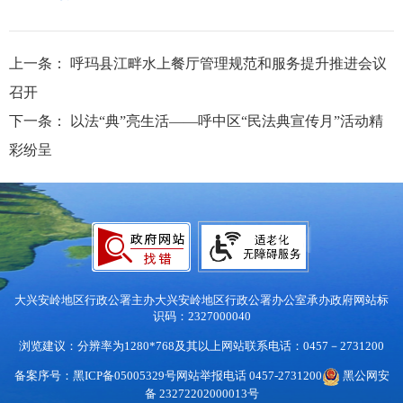
上一条：
呼玛县江畔水上餐厅管理规范和服务提升推进会议
召开
下一条：
以法“典”亮生活——呼中区“民法典宣传月”活动精
彩纷呈
大兴安岭地区行政公署主办
大兴安岭地区行政公署办公室承办
政府网站标
识码：2327000040
浏览建议：分辨率为1280*768及其以上
网站联系电话：0457－2731200
备案序号：黑ICP备05005329号
网站举报电话 0457-2731200
黑公网安
备 23272202000013号