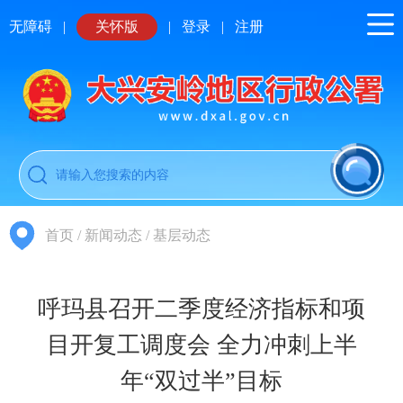
无障碍
|
关怀版
|
登录
|
注册
首页
/
新闻动态
/
基层动态
呼玛县召开二季度经济指标和项
目开复工调度会 全力冲刺上半
年“双过半”目标