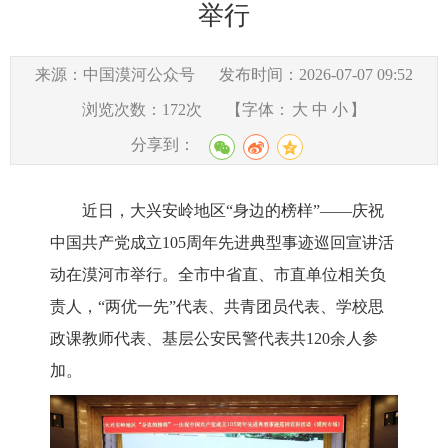
举行
来源：中国漠河公众号
发布时间：2026-07-07 09:52
浏览次数：
172
次
【字体：
大
中
小
】
分享到：
近日，大兴安岭地区
“
身边的榜样
”
——庆祝
中国共产党成立105周年先进典型事迹巡回宣讲
活
动
在漠河市举行。
全市
中省直、市直单位
相关负
责人
，
“两优一先”
代表、共青团员代表、学校思
政课教师代表、基层公安民警代表共
120余人参
加
。