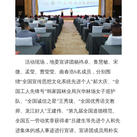
活动现场，
地委宣讲团
杨祎卓、鲁慧敏、宋
微、孟莹、曹莹莹、曲春浩
6名
成
员，分别围
绕
“
全国宣传思想文化系统先进个人
”
郝大庆、
“
全
国工人先锋号
”
韩家园林业局兴华林场女子巡护
队、
“
全国诚信之星
”
王秀珑、
“
全国优秀语文教
师、龙江好人
”
王建伟、
“
第九届全国道德模范、
全国五一劳动奖章获得者
”
吕建生等先进个人和先
进集体的感人事迹进行宣讲。宣讲团成员用朴实