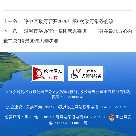
上一条：
呼中区政府召开2026年第6次政府常务会议
下一条：
漠河市举办牢记嘱托感恩奋进——“身在最北方心向
党中央”情景党课大赛决赛
大兴安岭地区行政公署主办
大兴安岭地区行政公署办公室承办
政府网站标
识码：2327000040
浏览建议：分辨率为1280*768及其以上
网站联系电话：0457－2731200
备案序号：黑ICP备05005329号
网站举报电话 0457-2731200
黑公网安
备 23272202000013号