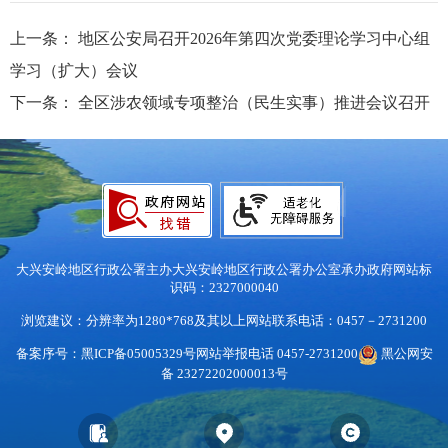
上一条：
地区公安局召开2026年第四次党委理论学习中心组
学习（扩大）会议
下一条：
全区涉农领域专项整治（民生实事）推进会议召开
大兴安岭地区行政公署主办
大兴安岭地区行政公署办公室承办
政府网站标
识码：2327000040
浏览建议：分辨率为1280*768及其以上
网站联系电话：0457－2731200
备案序号：黑ICP备05005329号
网站举报电话 0457-2731200
黑公网安
备 23272202000013号