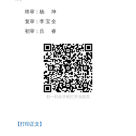
终审：
杨坤
复审：
李宝全
初审：
吕睿
扫一扫在手机打开当前页
【打印正文】