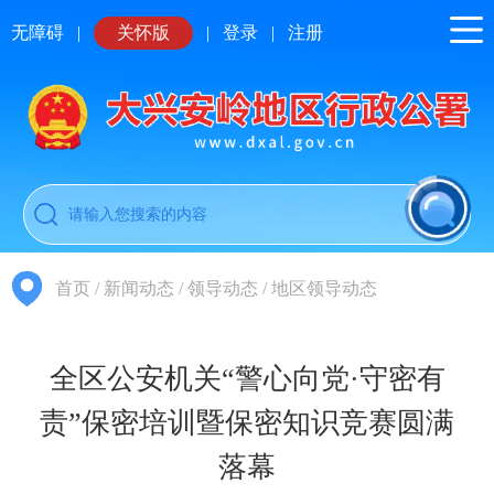
无障碍
|
关怀版
|
登录
|
注册
首页
/
新闻动态
/
领导动态
/
地区领导动态
全区公安机关“警心向党·守密有
责”保密培训暨保密知识竞赛圆满
落幕