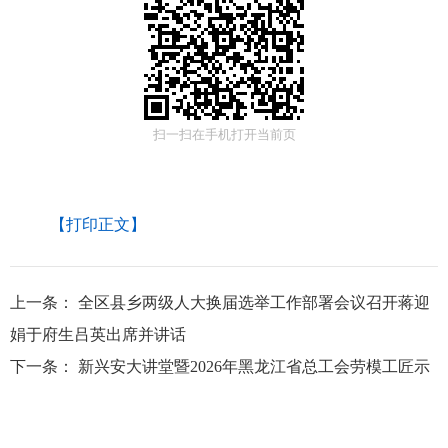
扫一扫在手机打开当前页
【打印正文】
上一条：
全区县乡两级人大换届选举工作部署会议召开蒋迎
娟于府生吕英出席并讲话
下一条：
新兴安大讲堂暨2026年黑龙江省总工会劳模工匠示
范宣讲举行蒋迎娟王滨吕英等出席