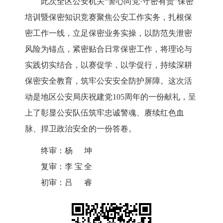
此次全区公安机关“警心向党·守密有责”保密
培训暨保密知识竞赛聚焦公安工作实务，扎根保
密工作一线，立足保密业务实操，以防范失泄密
风险为锚点，紧密贴合日常保密工作，将理论与
实践切实结合，以赛促学，以学促行，持续深耕
保密安全教育，筑牢公安安全防护屏障。这次活
动是地区公安局庆祝建党105周年的一份献礼，呈
上了彰显公安队伍筑牢忠诚警魂、赓续红色血
脉、捍卫政治安全的一份答卷。
终审：
杨坤
复审：
李宝全
初审：
吕睿