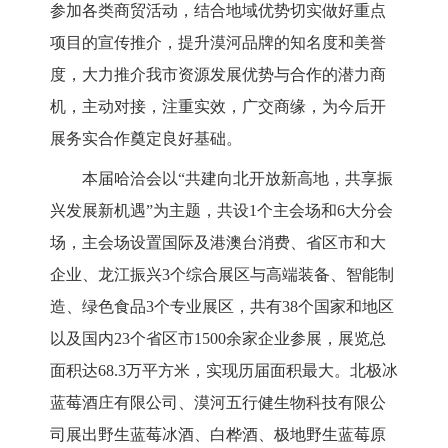
参加各类商贸活动，
结合地域优势
切实做好重点
项目的宣传推介，
提升漠河品牌的知名度和美誉
度，
大力推介我市资源发展优势与合作的潜力商
机，主动对接，注重实效，广交商缘，为今后开
展务实合作奠定良好基础。
本届哈洽会以
“共建向北开放新高地，共享振
兴发展新机遇”为主题，
共设
1个主会场和6大分会
场，主会场设置国际及港澳台消费、省区市和大
企业、龙江振兴
3
个综合展区与高端装备、智能制
造、绿色食品
3
个专业展区，共有
38个国家和地区
以及国内23个省区市1500余家
企业参展，展览总
面积达
68.3万平方米，实现历届面积最大。北极冰
蓝莓酒庄有限公司、漠河五行健生物科技有限公
司展出野生蓝莓冰酒、白桦酒、极地野生蓝莓原