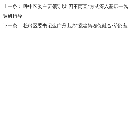
上一条：
呼中区委主要领导以“四不两直”方式深入基层一线
调研指导
下一条：
松岭区委书记金广丹出席“党建铸魂促融合•筚路蓝
缕淬红心”微党课竞赛活动
大兴安岭地区行政公署主办
大兴安岭地区行政公署办公室承办
政府网站标
识码：2327000040
浏览建议：分辨率为1280*768及其以上
网站联系电话：0457－2731200
备案序号：黑ICP备05005329号
网站举报电话 0457-2731200
黑公网安
备 23272202000013号