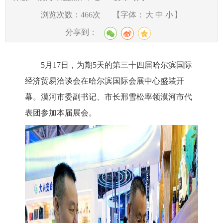
浏览次数：
466
次
【字体：
大
中
小
】
分享到：
5月17日，为期5天的第三十四届哈尔滨国际
经济贸易洽谈会在哈尔滨国际会展中心盛装开
幕。漠河
市委副书记、市长邢雪松率领漠河市代
表团参加本届展会。