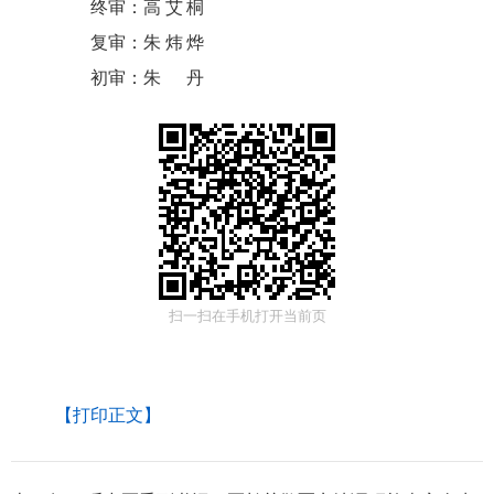
终审：
高艾桐
复审：
朱炜烨
初审：
朱丹
扫一扫在手机打开当前页
【打印正文】