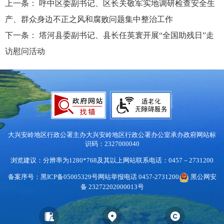
上一条：
呼中区委副书记、区长关敬军实地调研检查安全生
产、群众身边不正之风和腐败问题集中整治工作
下一条：
塔河县委副书记、县长任英寰开展“全国助残日”走
访慰问活动
大兴安岭地区行政公署主办
大兴安岭地区行政公署办公室承办
政府网站标
识码：2327000040
浏览建议：分辨率为1280*768及其以上
网站联系电话：0457－2731200
备案序号：黑ICP备05005329号
网站举报电话 0457-2731200
黑公网安
备 23272202000013号