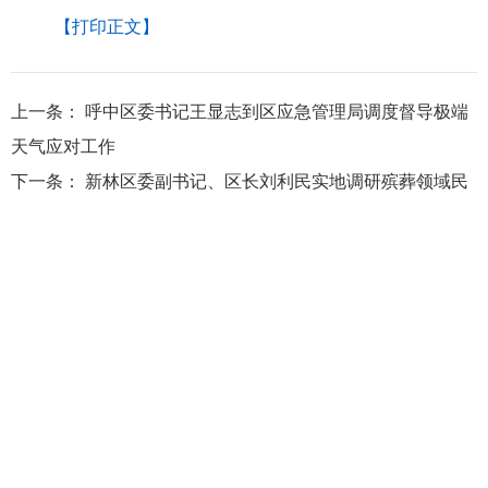
【打印正文】
上一条：
呼中区委书记王显志到区应急管理局调度督导极端
天气应对工作
下一条：
新林区委副书记、区长刘利民实地调研殡葬领域民
生保障和重点领域集中整治工作
大兴安岭地区行政公署主办
大兴安岭地区行政公署办公室承办
政府网站标
识码：2327000040
浏览建议：分辨率为1280*768及其以上
网站联系电话：0457－2731200