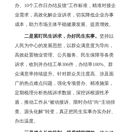
办、10个工作日办结反馈”工作标准，精
准对接企
业需求，高效化解企业诉求，切实降低企业办事
成
本，助力市场主体平稳健康发展、提质增效
。
二是紧盯民生诉求，办好民生实事。
坚持以
人民为中心的发展思想，以群众满意度为导向，
高效处置
物业管理
、公共服务、民生保障等
各类
诉求
，
收到并办结工单306件，办
结率100%、群
众满意率持续提升
。针对群众关注度高、涉及面
广的热点难点问题，强化专项督办、精准施策，
定期梳理分析热线诉求数据，深挖诉根源性矛
盾，推动工作从“被动接诉、限时办结”向“主动排
查、源头化解”转变，真正把民生实事办实办好、
办出温度。