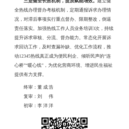
三是
健全长效机制，提质赋能增效。
建立健
全热线办理督办考核机制，定期通报诉求办理
情
况
，对滞后事项
实行
重点督办、限期整改，倒逼
责任落实。加强热线工作人员业务培
训
3次
，
持续
提升诉求审核、分流、
督办能力
。
常
态化开展诉
求回访工作，及时查漏补缺、优化工作流程，推
动12345热线真正成为便民利企、倾听民声的“连
心桥”“暖心线”，为优化营商环境、增进民生福祉
提供有力支撑
。
终审：
董成浩
复审：
刘伟
初审：
李洋洋