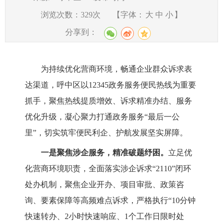
浏览次数：
329
次
【字体：
大
中
小
】
分享到：
为持续优化营商环境，畅通企业群众诉求表
达渠道，
呼中区
以12345政务服务便民热线为重要
抓手，聚焦热线提质增效、诉求精准办结、服务
优化升级，凝心聚力打通政务服务“最后一公
里”，
切实
筑牢便民利企、护航发展坚实屏障。
一是
聚焦涉企服务，精准破题纾困。
立足优
化营商环境职责，
全面落实涉企诉求“2110”闭环
处办机制，
聚焦企业开办、项目审批、政策咨
询、要素保障等高频难点诉求，
严格执行“10分钟
快速转办、2小时快速响应、1个工作日限时处