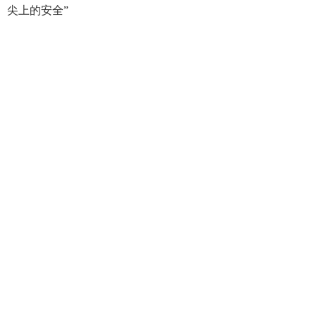
尖上的安全”
大兴安岭地区行政公署主办
大兴安岭地区行政公署办公室承办
政府网站标
识码：2327000040
浏览建议：分辨率为1280*768及其以上
网站联系电话：0457－2731200
备案序号：黑ICP备05005329号
网站举报电话 0457-2731200
黑公网安
备 23272202000013号
关于我们
本站地图
版权声明