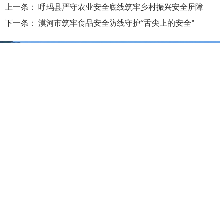
上一条：
呼玛县严守农业安全底线筑牢乡村振兴安全屏障
下一条：
漠河市筑牢食品安全防线守护“舌尖上的安全”
大兴安岭地区行政公署主办
大兴安岭地区行政公署办公室承办
政府网站标
识码：2327000040
浏览建议：分辨率为1280*768及其以上
网站联系电话：0457－2731200
备案序号：黑ICP备05005329号
网站举报电话 0457-2731200
黑公网安
备 23272202000013号
关于我们
本站地图
版权声明