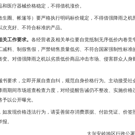
品和
医疗器械
价格稳定，不得借机涨价。
救生圈、帐篷等）要严格执行明码标价规定，不得借强降雨之机
以次充好、不符合标准的产品。
相关工作要求。
各经营者及相关单位要自觉抵制无序低价内卷竞
工减料、制假售假，严禁销售质量低劣、不符合国家强制性标准
转变。对借强降雨之机以劣质低价商品冲击市场、侵害群众人身
诫书要求，立即开展自查自纠，规范自身价格行为。主动接受社
降雨期间市场巡查检查力度
，
对经提醒告诫仍不整改、实施价格
将予以公开曝光。
，如发现价格违法行为，
请
妥善留存消费票据、付款凭证、价签
诉举报。
区行政公署市场监督