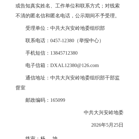
或告知真实姓名、工作单位
和联系方式；对线索
不清的匿名信和匿名电话，公示期间不予受理。
受理单位：中共大兴安岭地委组织部
联系电话：
0457-12380
（举报中心）
手机短信：
13845712380
电子信箱：
DXAL12380@126.com
通信地址：中共大兴安岭地委组织部干部监
督室
邮政编码：
165099
中共大兴安岭地委
202
6
年
5
月
25
日
终审：
杨坤