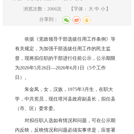
浏览次数：
2066
次
【字体：
大
中
小
】
分享到：
依据《党政领导干部选拔任用工作条例》等
有关规定，为加强干部选拔任用工作的民主监
督，现将拟任职的干部进行任前公示，公示期限
为
202
6
年
5
月
26
日
—202
6
年
6
月
1
日（
5
个工作
日）。
朱金凤，女，汉
族，
19
75
年
3
月
生
，
在职大
学
，中共党员，现任塔河县政府副县长
，拟任县
（市、区）委常委
。
对拟任职人选如有情况和问题，可在公示期
内反映，反映情况和问题必须实事求是，应签署