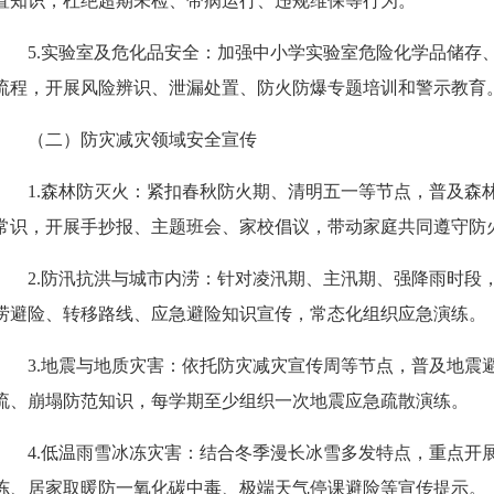
置知识，杜绝超期未检、带病运行、违规维保等行为。
5.
实验室及危化品安全
：
加强中小学实验室危险化学品储存
流程，开展风险辨识、泄漏处置、防火防爆专题培训和警示教育
（二）防灾减灾领域安全宣传
1.
森林防灭火
：
紧扣春秋防火期、清明五一等节点，普及森
常识，开展手抄报、主题班会、家校倡议，带动家庭共同遵守防
2.
防汛抗洪与城市内涝
：
针对凌汛期、主汛期、强降雨时段
涝避险、转移路线、应急避险知识宣传，常态化组织应急演练。
3.
地震与地质灾害
：
依托防灾减灾宣传周等节点，普及地震
流、崩塌防范知识，每学期至少组织一次地震应急疏散演练。
4.
低温雨雪冰冻灾害
：
结合冬季漫长冰雪多发特点，重点开
冻、居家取暖防一氧化碳中毒、极端天气停课避险等宣传提示。