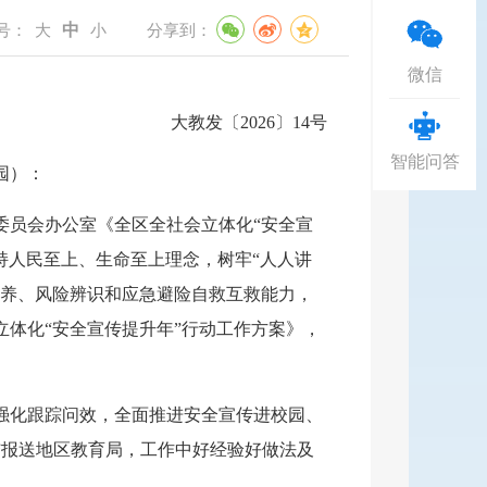
中
字号：
大
小
分享到：
微信
大教发
〔
2026〕
14
号
智能问答
园）：
委员会办公室《全区全社会立体化
“安全宣
坚持人民至上、生命至上理念，树牢“人人讲
素养、风险辨识和应急避险自救互救能力，
体化“安全宣传提升年”行动工作方案》，
强化跟踪问效，全面推进安全宣传进校园、
总结报送地区教育局，工作中好经验好做法及