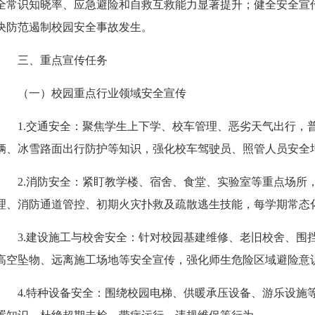
全常识知晓率、应急避险和自救互救能力显著提升；健全安全宣
决防范遏制校园安全事故发生。
三、重点宣传任务
（一）校园重点行业领域安全宣传
1.
交通安全
：
聚焦学生上下学、校车管理、恶劣天气出行，
辆、冰雪路面出行防护等知识，强化校车驾驶员、照管人员安全
2.
消防安全
：
紧盯教学楼、宿舍、食堂、实验室等重点场所
理、消防通道管控、初期火灾扑救及疏散逃生技能，每学期常态
3.
建设施工与校舍安全
：
针对校园基建维修、老旧校舍、围
高空坠物、远离施工场地等安全宣传，强化师生危险区域避险意
4.
特种设备安全
：
围绕校园电梯、供暖承压设备、游乐设施