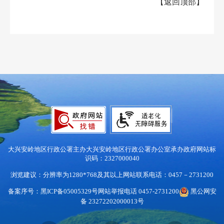
【
返回顶部
】
大兴安岭地区行政公署主办
大兴安岭地区行政公署办公室承办
政府网站标
识码：2327000040
浏览建议：分辨率为1280*768及其以上
网站联系电话：0457－2731200
备案序号：黑ICP备05005329号
网站举报电话 0457-2731200
黑公网安
备 23272202000013号