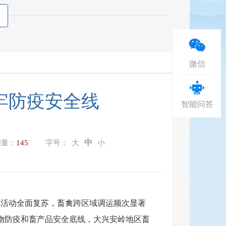
微信
牢防疫安全线
智能问答
中
问量：
145
字号：
大
小
牧活动全面复苏，畜禽跨区域调运频次显著
物防疫和畜产品安全底线，大兴安岭地区畜