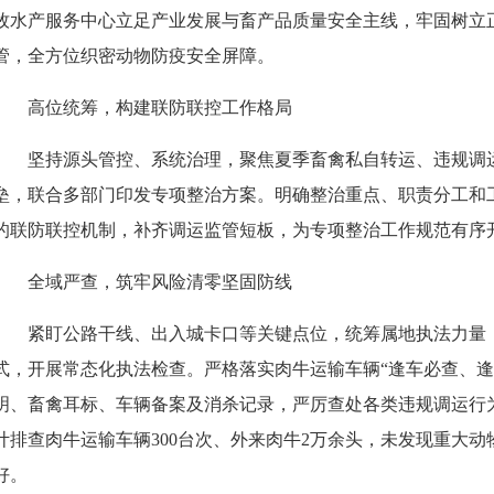
牧水产服务中心立足产业发展与畜产品质量安全主线，牢固树立
管，全方位织密动物防疫安全屏障。
高位统筹，构建联防联控工作格局
坚持源头管控、系统治理，聚焦夏季畜禽私自转运、违规调
垒，联合多部门印发专项整治方案。明确整治重点、职责分工和
的联防联控机制，补齐调运监管短板，为专项整治工作规范有序
全域严查，筑牢风险清零坚固防线
紧盯公路干线、出入城卡口等关键点位，统筹属地执法力量，
式，开展常态化执法检查。严格落实肉牛运输车辆“逢车必查、逢
明、畜禽耳标、车辆备案及消杀记录，严厉查处各类违规调运行
计排查肉牛运输车辆300台次、外来肉牛2万余头，未发现重大
好。