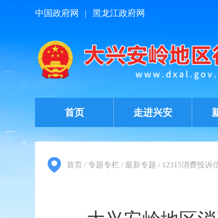
中国政府网
|
黑龙江政府网
首页
走进兴安
首页
/
专题专栏
/
最新专题
/
12315消费投