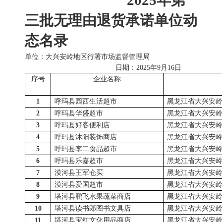
2025年
第
三批
无理由退货
承诺
单位动
态名录
单位：大兴安岭地区行署市场监督管理局
日期：
2025年
9
月
1
6日
序号
企业名称
1
呼玛县园西生活超市
黑龙江省大兴安
2
呼玛县华盛超市
黑龙江省大兴安
3
呼玛县好客便利店
黑龙江省大兴安
4
呼玛县沐阳装饰商店
黑龙江省大兴安
5
呼玛县李二食品超市
黑龙江省大兴安
6
呼玛县乐嘉超市
黑龙江省大兴安
7
漠河县王军仓买
黑龙江省大兴安
8
漠河县爱国超市
黑龙江省大兴安
9
塔河县鹏飞水果蔬菜商店
黑龙江省大兴安
10
塔河县读书郎图书文具店
黑龙江省大兴安
11
塔河县宝红文化用品商店
黑龙江省大兴安