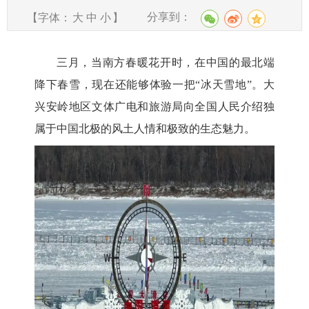
分享到：
【字体：
大
中
小
】
三月，当
南方
春暖花开时，在中国的最北端
降下春雪，现在
还能够体验一把
“冰天雪地”
。大
兴安岭地区文体广电和旅游局
向全国人民介绍独
属于中国北极的风土人情和极致的生态魅力。