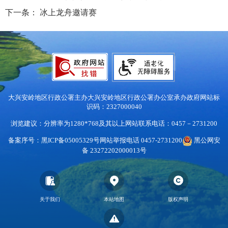
下一条：
冰上龙舟邀请赛
大兴安岭地区行政公署主办
大兴安岭地区行政公署办公室承办
政府网站标
识码：2327000040
浏览建议：分辨率为1280*768及其以上
网站联系电话：0457－2731200
备案序号：黑ICP备05005329号
网站举报电话 0457-2731200
黑公网安
备 23272202000013号
关于我们
本站地图
版权声明