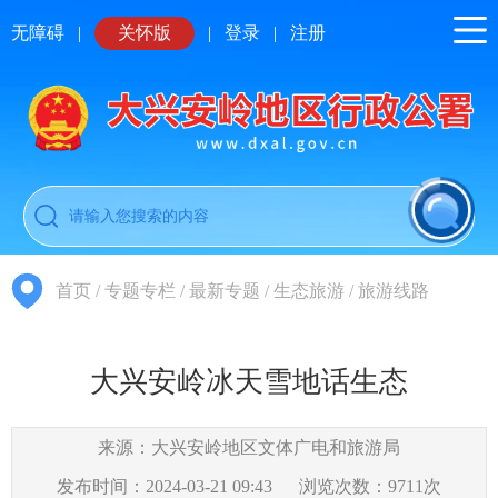
无障碍
|
关怀版
|
登录
|
注册
首页
/
专题专栏
/
最新专题
/
生态旅游
/
旅游线路
大兴安岭冰天雪地话生态
来源：大兴安岭地区文体广电和旅游局
发布时间：2024-03-21 09:43
浏览次数：
9711
次