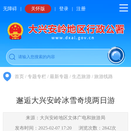
无障碍
|
关怀版
|
登录
|
注册
首页
/
专题专栏
/
最新专题
/
生态旅游
/
旅游线路
邂逅大兴安岭冰雪奇境两日游
来源：大兴安岭地区文体广电和旅游局
发布时间：2025-02-07 17:20
浏览次数：
2842
次