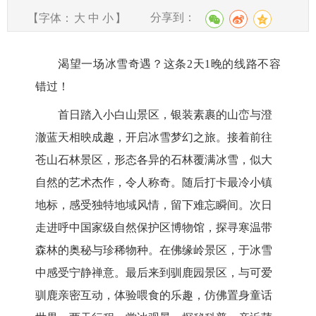
分享到：
【字体：
大
中
小
】
渴望一场冰雪奇遇？这条
2天1晚的线路不容
错过！
首日踏入小白山景区，银装素裹的山峦与澄
澈蓝天相映成趣，开启冰雪梦幻之旅。接着前往
苍山石林景区，形态各异的石林覆满冰雪，似大
自然的艺术杰作，令人称奇。随后打卡最冷小镇
地标，感受独特地域风情，留下难忘瞬间。次日
走进呼中国家级自然保护区博物馆，探寻寒温带
森林的奥秘与珍稀物种。在佛缘岭景区，于冰雪
中感受宁静禅意。最后来到驯鹿园景区，与可爱
驯鹿亲密互动，体验喂食的乐趣，仿佛置身童话