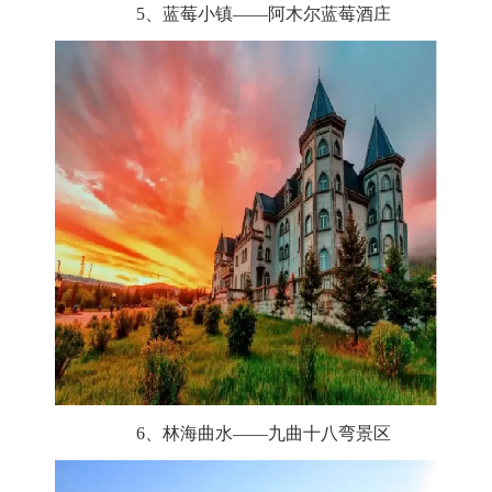
5、蓝莓小镇——阿木尔蓝莓酒庄
6、林海曲水——九曲十八弯景区