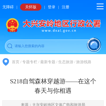
无障碍
|
关怀版
|
登录
|
注册
首页
/
专题专栏
/
最新专题
/
生态旅游
/
旅游线路
S218自驾森林穿越游——在这个
春天与你相遇
来源：大兴安岭地区文体广电和旅游局