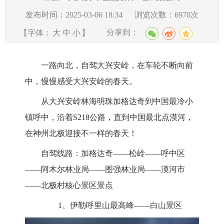
发布时间：2025-03-06 18:34
浏览次数：
6970
次
分享到：
【字体：
大
中
小
】
一路向北，自驾大兴安岭，在车轮不断向前
中，
慢慢感受
大兴安岭
的
春
天。
从大兴安岭林海明珠加格达奇到
中国最冷小
镇呼中
，沿着
S218公路
，直到中国最北点漠河，
在神州北极
迎接
不一样的
春
天！
自驾线路：加格达奇
——松岭——呼中区
——阿木尔林业局——图强林业局——漠河市
——北极村核心景区景点
1、伊勒呼里山最高峰——白山景区