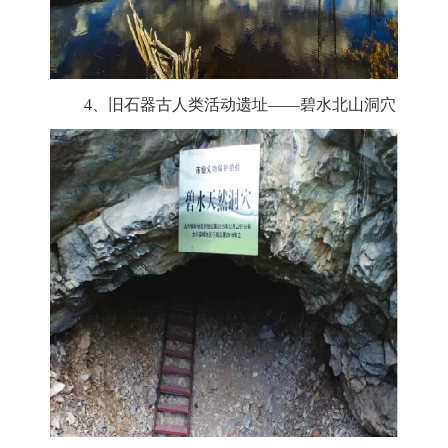
4、旧石器古人类活动遗址——碧水北山洞穴