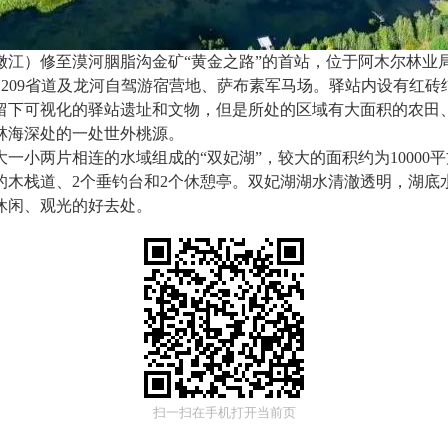
嫩江）修至漠河胭脂沟金矿“黄金之路”的首站，位于阿木尔林业
S209
省道及龙河自驾游宿营地、萨布素军马场。驿站内设有红砖
留下可视化的驿站遗址和文物，但是所处的区域有大面积的农田
林海深处的一处世外桃源。
大一小两片相连的水域组成的“双妃湖”，较大的面积约为
10000
平
的木栈道、
2
个垂钓台和
2
个休憩亭。双妃湖湖水清澈透明，湖底
休闲、观光的好去处。
扫一扫在手机打开当前页