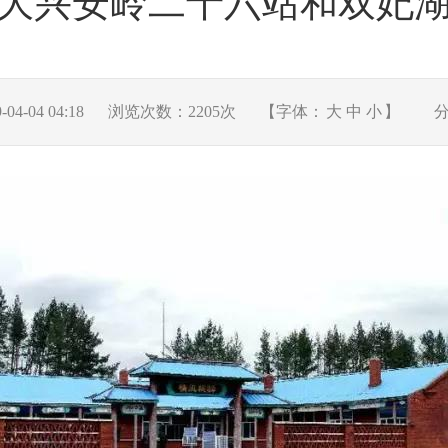
大兴安岭二十六站和双妃
4-04 04:18
浏览次数：
2205
次
【字体：
大
中
小
】