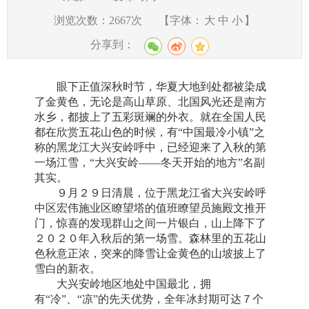
浏览次数：
2667
次
【字体：
大
中
小
】
分享到：
眼下正值深秋时节，华夏大地到处都被染成
了金黄色，无论是高山草原、北国风光还是南方
水乡，都披上了五彩斑斓的外衣。就在全国人民
都在欣赏五花山色的时候，有“中国最冷小镇”之
称的黑龙江大兴安岭呼中，已经迎来了入秋的第
一场江雪，“大兴安岭——冬天开始的地方”名副
其实。
９月２９日清晨，位于黑龙江省大兴安岭呼
中区宏伟施业区瞭望塔的值班瞭望员施殿文推开
门，惊喜的发现群山之间一片银白，山上降下了
２０２０年入秋后的第一场雪。森林里的五花山
色秋意正浓，突来的降雪让金黄色的山坡披上了
雪白的新衣。
大兴安岭地区地处中国最北，拥
有“冷”、“凉”的先天优势，全年冰封期可达７个