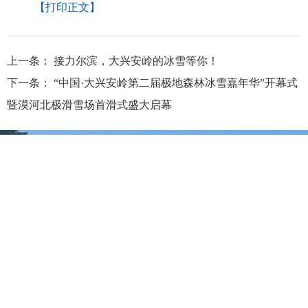
【打印正文】
上一条：
接力尔滨，大兴安岭的冰雪等你！
下一条：
“中国·大兴安岭第二届极地森林冰雪嘉年华”开幕式
暨漠河北极滑雪场首滑式盛大启幕
大兴安岭地区行政公署主办
大兴安岭地区行政公署办公室承办
政府网站标
识码：2327000040
浏览建议：分辨率为1280*768及其以上
网站联系电话：0457－2731200
备案序号：黑ICP备05005329号
网站举报电话 0457-2731200
黑公网安
备 23272202000013号