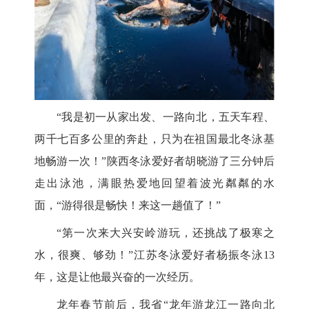
“我是初一从家出发、一路向北，五天车程、
两千七百多公里的奔赴，只为在祖国最北冬泳基
地畅游一次！”陕西冬泳爱好者胡晓游了三分钟后
走出泳池，满眼热爱地回望着波光粼粼的水
面，“游得很是畅快！来这一趟值了！”
“第一次来大兴安岭游玩，还挑战了极寒之
水，很爽、够劲！”江苏冬泳爱好者杨振冬泳13
年，这是让他最兴奋的一次经历。
龙年春节前后，我省
“龙年游龙江一路向北