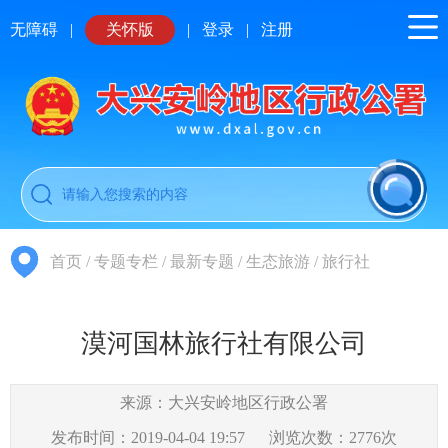
无障碍
|
关怀版
|
登录
|
注册
首页
/
专题专栏
/
最新专题
/
生态旅游
/
旅行社
漠河国林旅行社有限公司
来源：大兴安岭地区行政公署
发布时间：2019-04-04 19:57
浏览次数：
2776
次