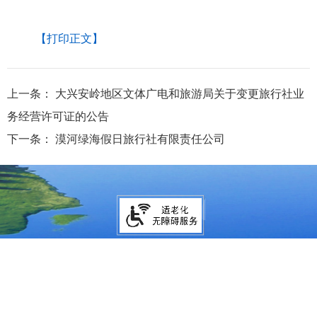
【打印正文】
上一条：
大兴安岭地区文体广电和旅游局关于变更旅行社业
务经营许可证的公告
下一条：
漠河绿海假日旅行社有限责任公司
大兴安岭地区行政公署主办
大兴安岭地区行政公署办公室承办
政府网站标
识码：2327000040
浏览建议：分辨率为1280*768及其以上
网站联系电话：0457－2731200
备案序号：黑ICP备05005329号
网站举报电话 0457-2731200
黑公网安