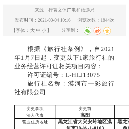
来源：行署文体广电和旅游局
发布时间：2021-03-04 10:16
浏览次数：
1844
次
分享到：
【字体：
大
中
小
】
根据《旅行社条例》，自2021
年1月7日起，变更以下1家旅行社的
业务经营许可证相关项目内容：
许可证编号：
L-HLJ13075
旅行社名称：
漠河市一彩旅行
社有限公司
变更事项
变更前
高阳
法人代表
黑龙江省大兴安岭地区漠
黑龙
营业住所地址
河市38-地-1-0103
西