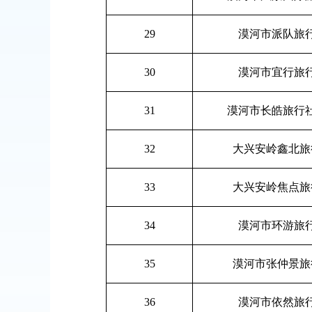
29
漠河市派队旅
30
漠河市宜行旅
31
漠河市长皓旅行
32
大兴安岭鑫北旅
33
大兴安岭焦点旅
34
漠河市环游旅
35
漠河市张仲景旅
36
漠河市依然旅