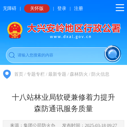
无障碍
|
关怀版
|
登录
|
注册
首页
/
专题专栏
/
最新专题
/
森林防火
/
防火信息
十八站林业局软硬兼修着力提升
森防通讯服务质量
来源：集团公司防火办
发布时间：2025-03-18 09:27