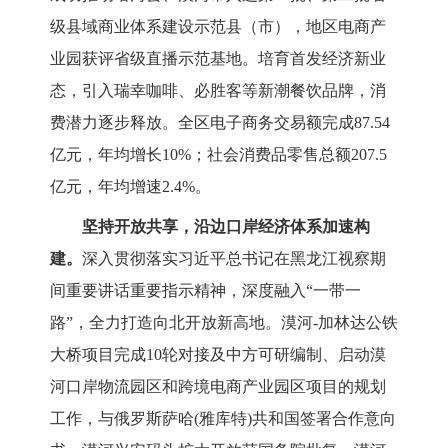
级县域商业体系建设示范县（市），地区电商产
业园获评省级直播示范基地。
培育首发经济新业
态，引入瑞幸咖啡、必胜客等新潮餐饮品牌，
消
费潜力逐步释放。
全区电子商务交易额完成
87.54
亿元，年均增长10%；
社会消费品零售总额
207.5
亿元，年均增速2.4%。
坚持开放共享，
沿边口岸经济体系加速构
建
。
深入贯彻落实习近平总书记在黑龙江视察期
间重要讲话重要指示精神，深度融入
“一带一
路”，全力打造向北开放新高地。漠河-加林达公铁
大桥项目
完成
10轮对接及中方可研编制
、启动漠
河口岸物流园区和跨境电商产业园区项目的规划
工作，与俄罗斯萨哈
(雅库特)共和国签署合作意向