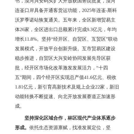
书，漠河兴安码头扩大开放获国务院批复，漠河
连崟口岸具备开通客货运功能，2025年连崟-斯科
沃罗季诺站恢复通关
。
五年来，全区新增贸易主
体
26家，全区进出口总额累计完成9.3亿元，年均
增长
11.8%。
坚持
“经开区、自贸区、互贸区”联动
发展模式，
开放平台创新升级。互市贸易区建设
稳步推进，自贸区大兴安岭协同发展先导区获
批，
经开区市场化改革激发发展活力，
“十四
五”期间，四个经开区实现总产值41.6亿元、税收
1.81亿元，新引育高新技术及规上企业22家，
新旧
动能转换不断提速、
向北开放发展赛道正加速形
成。
坚持深化区域合作，林区现代产业体系逐步
形成。
依托生态资源禀赋，找准发展定位，坚