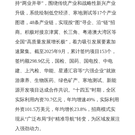
持
“两业并举”，围绕传统产业和战略性新兴产业
升级，系统绘制低空经济、寒地测试等17个产业
图谱，48条产业链，实现按“图”寻企、沿“链”招
商。积极对接京津冀、长三角、粤港澳大湾区等
全国“高质量发展增长极”，着力吸引发展要素加
速聚集。截至2025年9月，累计签约项目153个，
签约额298.9亿元，国检、国药、国电投、中电
建、上汽检、华能、星通汇容等“六强企业”就旅
游康养、生物医药、绿色矿产、寒地测试、新能
源开发项目达成合作共识。“十四五”时期，全区
实际利用内资70.7亿元，
年均增速
49%，实际利用
外资101.5万美元，年均增长23.8%，
招商模式实
现从
“广泛布局”到“精准导航”转变，为区域发展注
入强劲动力。