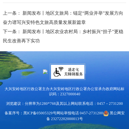
上一条：
新闻发布丨地区文旅局：锚定“两业并举”发展方向
奋力谱写兴安特色文旅高质量发展新篇章
下一条：
新闻发布丨地区农业农村局：乡村振兴“担子”更稳
民生改善再下实功
大兴安岭地区行政公署主办
大兴安岭地区行政公署办公室承办
政府网站标
识码：2327000040
浏览建议：分辨率为1280*768及其以上
网站联系电话：0457－2731200
备案序号：黑ICP备05005329号
网站举报电话 0457-2731200
黑公网安
备 23272202000013号