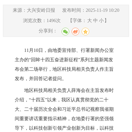
来源：大兴安岭日报
发布时间：2025-11-19 10:20
浏览次数：
1496
次
【字体：
大
中
小
】
分享到：
11月
10
日，
由地委宣传部、行署新闻办公室
主办的
“回眸十四五奋进新征程”系列主题新闻发
布会第二场举行，
地区科技局
相关负责人作
主旨
发布，并回答记者提问。
地区科技局
相关负责人
薛海会在主旨发布时
介绍，
“十四五”以来，我区认真贯彻党的二十
大、二十届历次全会和习近平总书记视察我省期
间重要讲话重要指示精神，在地委行署的坚强领
导下，以科技创新引领产业创新为目标，以科技