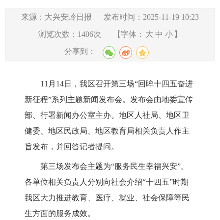
来源：大兴安岭日报
发布时间：2025-11-19 10:23
浏览次数：
1406
次
【字体：
大
中
小
】
分享到：
11月
14
日，我区召开第
三
场
“回眸十四五奋进
新征程”系列主题新闻发布会。发布会由地委宣传
部、行署新闻办公室主办。地区人社局、地区
卫
健委
、地区
民政
局、地区
教育
局相关负责人作主
旨发布，并回答记者提问。
第
三
场发布会主题为
“
服务民生
幸福兴安
”。
各单位相关负责人分别向社会介绍“十四五”时期
我区
大力推进
教育、医疗、就业、社会保障等民
生方面的服务成效
。