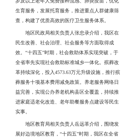
岁及以上
老年人免费接种流感、肺炎疫苗，优化
生育服务，发展托育服务，推进重点人群健康筛
查，构建
了
优质高效的医疗卫生服务体系。
地区民政局相关负责人
张忠录
介绍
，我区在
民生改善
、
社会治理
、
社会服务等
方面取得成
效。
“
十四五
”
时期，
社会救助体系实现突破，于
全省率先实现社会救助标准城乡
一体化
。
殡葬改
革持续深化，投入
4573.63万元升级设施，
推行
殡
葬服务
十项基本费用减免
政策
。
养老服务网络日
益完善，实现公办
养老
机构
县区全
覆盖，持续推
进家庭适老化改造
、
老年助餐服务
点
建设
等民生
实事
。
地区教育局相关负责人
岳远革
介绍
，
围绕发
展好边境地区教育，
“十四五”时期，我区在全省