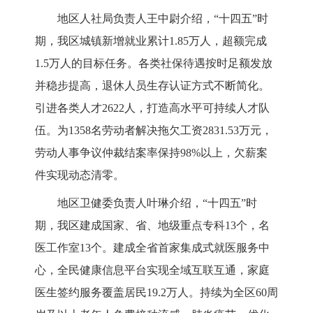
地区人社局负责人王中
尉
介绍
，
“十四五”时
期，
我区
城镇新增就业累计
1.85万人
，
超额完成
1.5万人的目标任务
。
各类
社保待遇按时足额发放
并稳步提高
，
退休人员生存认证
方式不断简化
。
引进各类人才
2622人，
打造高水平可持续人才队
伍。为
1358名劳动者解决拖欠工资2831.53万元，
劳动人事争议仲裁结案率保持98%以上，欠薪案
件实现动态清零。
地区卫健委负责人
叶琳
介绍
，
“十四五”
时
期
，
我区
建成国家、省、地级重点专科
13个，名
医工作室13个
。
建成全省首家集成式就医服务中
心，
全民健康信息平台实现全域互联互通
，
家庭
医生签约服务覆盖居民
19.2
万人
。
持续
为
全区
60周