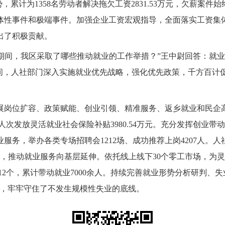
势，累计为
1358名劳动者解决拖欠工资2831.53万元，欠薪案
体性事件和极端事件。加强企业工资宏观指导，全面落实工资集
出了积极贡献。
期间，我区采取了哪些推动就业的工作举措？
”
王中尉回答：
就业
期间，人社部门深入实施就业优先战略，强化优先政策，千方百计
展岗位扩容、政策赋能、创业引领、精准服务、返乡就业和民企
人次发放灵活就业社会保险补贴3980.54万元。充分发挥创业
业服务，举办
各类专场招聘会
1212场、成功推荐上岗4207人。
人
系，推动就业服务向基层延伸。依托线上线下30个零工市场，为
12个，累计带动就业7000余人。持续完善就业形势分析研判、
警，牢牢守住了不发生规模性失业的底线。