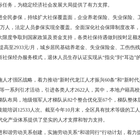
的目标任务，为稳定经济社会发展大局提供了有力支撑。
进全民参保，持续扩大社保覆盖面，
企业养老保险、失业保险、
87万人，
法定人员参保实现全覆盖。全面深化社会保障制度改革，
大限度争取到国家政策及资金支持，各类社保待遇做到按时足额
高至2933元/月
，城乡居民基础养老金
、失业保险金、工伤伤残
新社保经办服务模式，退休人员生存认证实现从
“指尖”到“耳边
施人才强区战略，着力推动
“新时代龙江人才振兴60条”和“新时
一系列引才活动，引进各类人才2622人，其中，本地户籍高校毕
队布局，地级领军人才梯队从82个整合优化至67个，梯队整
培训12533人次。截至今年10月末，全区具有技术等级的工人
建设现代化产业体系提供了坚实的人才支撑和智力支持。
进和谐劳动关系创建，实施劳动关系
“和谐同行”行动计划，着