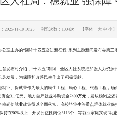
区人社局：稳就业 强保障 
025-11-19 10:25
浏览次数：
1334
次
【字体：
大
中
小
】
闻办公室主办的“回眸十四五奋进新征程”系列主题新闻发布会第
三
主旨发布时介绍，
“十四五”
期间
，全区人社系统把加强人力资源
长足发展，为保障和改善民生作出了积极贡献。
稳就业、保就业作为最大的民生工程、民心工程、根基工程，确
资金3.1亿元、地方自筹就业补助资金7400万元，发放稳岗返还
6万元，惠企稳岗促就业政策得以全面落实。高校毕业生等重点群体就
终保持在90%以上；开发公益性岗位3113个，零就业家庭实现“