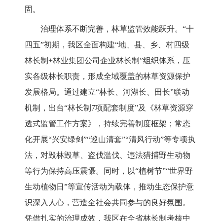
固。
治理体系不断完善，林草监管效能跃升
。
“十
四五”初期，
我区
全面构建
“地、县、乡、村四级
林长制+林业集团公司企业林长制”组织体系，压
实各级林长职责，形成全域覆盖的林草资源保护
发展格局。通过建立“林长、河湖长、田长”联动
机制，出台“林长制7项配套制度”及《林草资源穿
透式监管工作方案》，持续完善制度框架；常态
化开展“兴安绿剑”“巡山清套”“清风行动”等专项执
法，对毁林毁草、盗伐滥伐、违法猎捕野生动物
等行为保持高压震慑。同时，以“植树节”“世界野
生动植物日”等宣传活动为载体，推动生态保护意
识深入人心，营造全社会共同参与的良好氛围。
凭借扎实的治理成效，我区在全省林长制考核中