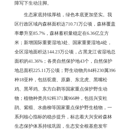
障写下生动注脚。
生态家底持续厚植，绿色本底更加坚实
。
我
区行政区域内
森林面积达
710.71万公顷，森林覆盖
率攀升至85.7%，森林蓄积量稳定在6.
36
亿立方
米；
新增国际重要湿地
3处、国家重要湿地4处，
全区
湿地面积达
144.2
3
万公顷，占黑龙江省湿地总
面积的
41.
36
%
；各类自然保护地
43个，自然保护
地总面积225.11万公顷；野生动物共84科230属396
种18亚种，包括驼鹿、原麝、东北虎、黑嘴松
鸡、黑琴鸡、东方白鹳等国家重点保护野生动
物；植物种类共92科371属966种，包括兴安杜
鹃、紫椴、水曲柳等国家重点保护野生植物，
一
系列核心指标的稳步提升，标志着大兴安岭森林
生态保护体系持续巩固，生态安全根基愈发牢