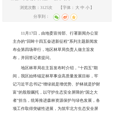
浏览次数：
3125
次
【字体：
大
中
小
】
分享到：
11月1
7
日，由地委宣传部、行署新闻办公室
主办的
“回眸十四五奋进新征程”系列主题新闻发
布会第
四
场举行，地区
林草
局负责人做主旨发
布，并回答记者提问。
地区
林草局
在主旨发布时介绍，
“十四五”期
间，
我区
始终锚定林草事业高质量发展目标，牢
记习近平总书记
“增绿就是增优势、护林就是护财
富”的殷殷嘱托，以守护生态安全屏障的“国之大
者”担当，统筹推进森林资源保护与绿色发展，各
项工作取得突破性进展，为筑牢北方生态安全屏