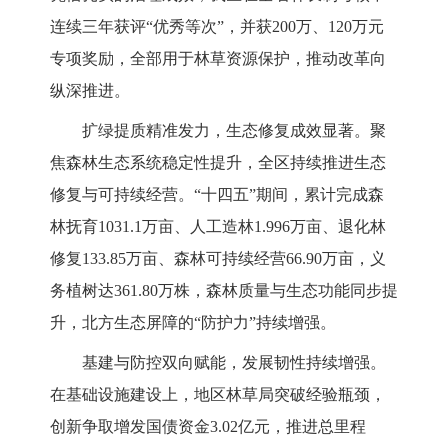
连续三年获评“优秀等次”，并获200万、120万元
专项奖励，全部用于林草资源保护，推动改革向
纵深推进。
扩绿提质精准发力，生态修复成效显著
。
聚
焦森林生态系统稳定性提升，全区持续推进生态
修复与可持续经营。
“十四五”期间，累计完成森
林抚育1031.1万亩、人工造林1.996万亩、退化林
修复133.85万亩、森林可持续经营
66.90
万亩，义
务植树达
3
6
1.8
0
万株，森林质量与生态功能同步提
升，北方生态屏障的
“防护力”持续增强。
基建与防控双向赋能，发展韧性持续增强
。
在基础设施建设上，地区林草局突破经验瓶颈，
创新争取增发国债资金
3.02亿元，推进总里程