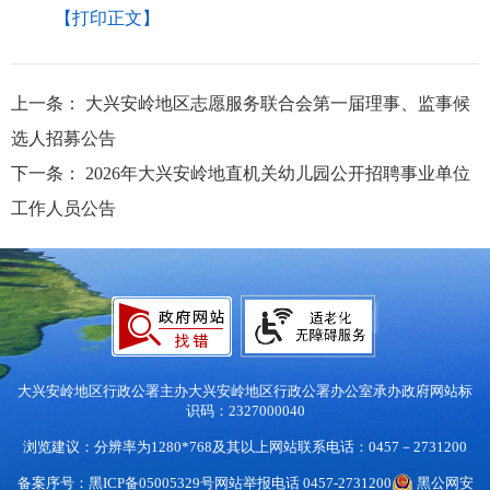
【打印正文】
上一条：
大兴安岭地区志愿服务联合会第一届理事、监事候
选人招募公告
下一条：
2026年大兴安岭地直机关幼儿园公开招聘事业单位
工作人员公告
大兴安岭地区行政公署主办
大兴安岭地区行政公署办公室承办
政府网站标
识码：2327000040
浏览建议：分辨率为1280*768及其以上
网站联系电话：0457－2731200
备案序号：黑ICP备05005329号
网站举报电话 0457-2731200
黑公网安