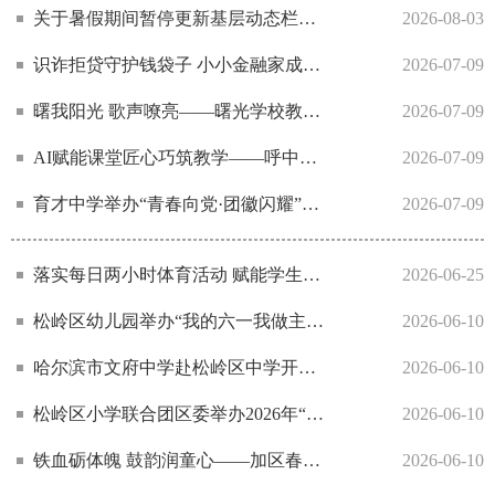
关于暑假期间暂停更新基层动态栏目的通知
2026-08-03
识诈拒贷守护钱袋子 小小金融家成长记——加区二小师生走进工商银行开展研学实践
2026-07-09
曙我阳光 歌声嘹亮——曙光学校教师以赤诚之心致敬建党105周年
2026-07-09
AI赋能课堂匠心巧筑教学——呼中区第一小学成功举办教师AI视频制作竞赛
2026-07-09
育才中学举办“青春向党·团徽闪耀”新团员入团仪式
2026-07-09
落实每日两小时体育活动 赋能学生健康成长——呼中区教育局
2026-06-25
松岭区幼儿园举办“我的六一我做主”主题庆祝活动
2026-06-10
哈尔滨市文府中学赴松岭区中学开展慰问交流活动
2026-06-10
松岭区小学联合团区委举办2026年“岭上雏鹰团团杯”夏季足球比赛
2026-06-10
铁血砺体魄 鼓韵润童心——加区春苗幼儿园开展多元特色活动赋能幼儿成长
2026-06-10