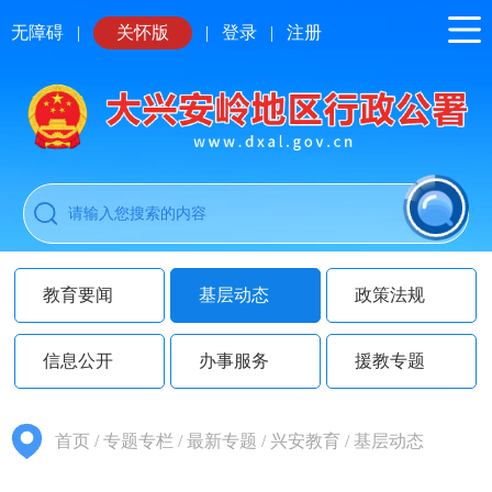
无障碍
|
关怀版
|
登录
|
注册
教育要闻
基层动态
政策法规
信息公开
办事服务
援教专题
首页
/
专题专栏
/
最新专题
/
兴安教育
/
基层动态